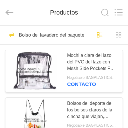
COMPOSTABLE
BAGS
&
PRODUCTS
Productos
CO.,LTD..
All
Rights
Reserved.
HOGAR
Developed
744
by
Bolso del lavadero del paquete de la ropa
ECER
Levántese la bolsa
PRODUCTOS
de la cremallera
Mochila clara del lazo
del PVC del lazo con
SOBRE
Mesh Side Pockets For
NOSOTROS
School, festivales de
Negotiable BAGPLASTICS@YAHOO.COM MOQ:1000pieces Skype: mydearneil
música, acontecimientos
CONTACTO
deportivos, gimnasios
946
VIAJE
Bolsos del
DE
Bolsos del deporte de
los bolsos claros de la
LA
almacenamiento del
cincha que viajan,
FÁBRICA
mochila con Front
resbalador de la
Negotiable BAGPLASTICS@YAHOO.COM MOQ:1000pieces Skype: mydearneil