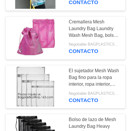
CONTACTO
almacenamiento del
296
cordón robusto y
El bio saco del
respirable
Cremallera Mesh
Laundry Bag Laundry
jardín crece el bolso
Wash Mesh Bag, bolsos
del gimnasio, bolso del
Negotiable BAGPLASTICS@YAHOO.COM MOQ:1000pieces Skype: mydearneil
lavadero, bolso que
CONTACTO
nada, bolsos del viaje,
Mesh Bags Pac de la
protección
El sujetador Mesh Wash
714
Bag fino para la ropa
Bolso de la manija
interior, ropa interior,
sujetador, panty,
del portador del
Negotiable BAGPLASTICS@YAHOO.COM MOQ:1000pieces Skype: mydearneil
calcetines, cremallera
CONTACTO
del uso YKK, tiene lazos
comprador
de la suspensión,
pequeñas aberturas
Bolso de lazo de Mesh
Laundry Bag Heavy