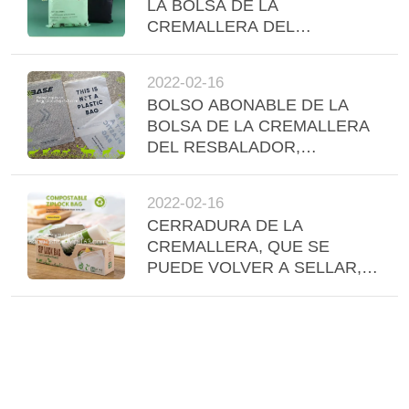
LA BOLSA DE LA
CREMALLERA DEL
RESBALADOR, CREMALLERA
DE LA DIAPOSITIVA, SELLO
2022-02-16
DUAL DEL APRETÓN, PISTA
BOLSO ABONABLE DE LA
DOBLE, BOLSILLO CON
BOLSA DE LA CREMALLERA
CREMALLERA DEL SELLO
DEL RESBALADOR,
DEL UNO MISMO
CREMALLERA DE LA
DIAPOSITIVA, SELLO DUAL
2022-02-16
DEL APRETÓN, PISTA
CERRADURA DE LA
DOBLE, BOLSILLO CON
CREMALLERA, QUE SE
CREMALLERA DEL SELLO
PUEDE VOLVER A SELLAR,
DEL UNO MISMO
RECONECTABLE, APRETÓN,
BROCHE, SELLO DE LA
CREMALLERA, MINI
CREMALLERA,
CONGELADOR, GALÓN,
CUARTO DE GALÓN