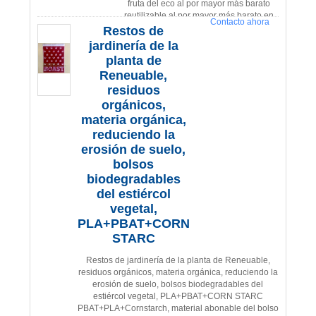
fruta del eco al por mayor más barato
reutilizable al por mayor más barato en
Contacto ahora
línea del bolso, PLA, PBAT,…
leyó
Restos de
más
jardinería de la
2020-05-17 13:34:
planta de
21
Reneuable,
residuos
orgánicos,
materia orgánica,
reduciendo la
erosión de suelo,
bolsos
biodegradables
del estiércol
vegetal,
PLA+PBAT+CORN
STARC
Restos de jardinería de la planta de Reneuable,
residuos orgánicos, materia orgánica, reduciendo la
erosión de suelo, bolsos biodegradables del
estiércol vegetal, PLA+PBAT+CORN STARC
PBAT+PLA+Cornstarch, material abonable del bolso