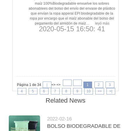
maíz 100%Biodegradable envuelve los sobres
abonablees del bolso del envío del envase de plástico
que envían la ropa apperal EPI biodegradable de la
ropa por encargo que el maíz abonable del bolso del
pegamento del almidón de maíz…
leyó más
2020-05-15 16:50: 41
Página 1 de 34
|
<> <>
1
2
3
4
5
6
7
8
9
10
>>
>|
Related News
2022-02-16
BOLSO BIODEGRADABLE DE