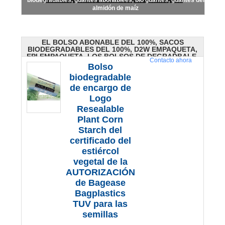
biodegradables, guantes abonablees, bio guantes, guantes del
almidón de maíz
EL BOLSO ABONABLE DEL 100%, SACOS
BIODEGRADABLES DEL 100%, D2W EMPAQUETA,
EPI EMPAQUETA, LOS BOLSOS DE DEGRADBALE,
Contacto ahora
BIO BOLSOS, VERDE
Bolso
biodegradable
(337)
de encargo de
Logo
Resealable
Plant Corn
Starch del
certificado del
estiércol
vegetal de la
AUTORIZACIÓN
de Bagease
Bagplastics
TUV para las
semillas