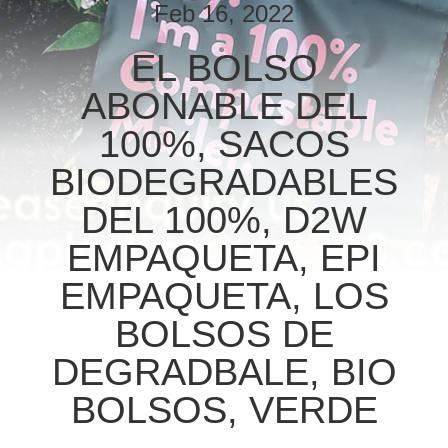
Feb 16, 2022
CONTROL
EL BOLSO
DE
ABONABLE DEL
CALIDAD
100%, SACOS
ÉNTRENOS
BIODEGRADABLES
EN
DEL 100%, D2W
CONTACTO
EMPAQUETA, EPI
CON
EMPAQUETA, LOS
BOLSOS DE
PIDA
UNA
DEGRADBALE, BIO
CITA
BOLSOS, VERDE