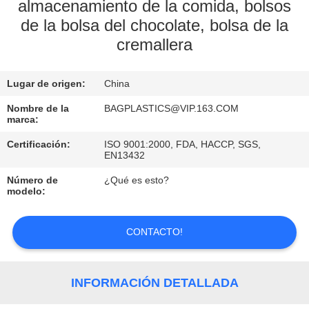
almacenamiento de la comida, bolsos
de la bolsa del chocolate, bolsa de la
CONTROL
cremallera
DE
CALIDAD
Lugar de origen:
China
Nombre de la
BAGPLASTICS@VIP.163.COM
ÉNTRENOS
marca:
EN
Certificación:
ISO 9001:2000, FDA, HACCP, SGS,
EN13432
CONTACTO
CON
Número de
¿Qué es esto?
modelo:
PIDA
CONTACTO!
UNA
CITA
INFORMACIÓN DETALLADA