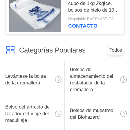
plásticos disponibles
cubo de 1kg 2kgIce,
bolsos de hielo de 10
libras en el wicket,
Negotiable BAGPLASTICS@YAHOO.COM MOQ:1000pieces Skype: mydearneil
bolso con el lazo de
CONTACTO
nylon para la leña /ice,
hielo polivinílico
impreso B
Categorías Populares
Todos
Bolsos del
Levántese la bolsa
almacenamiento del
de la cremallera
resbalador de la
cremallera
Bolso del artículo de
Bolsos de muestreo
tocador del viaje del
del Biohazard
maquillaje