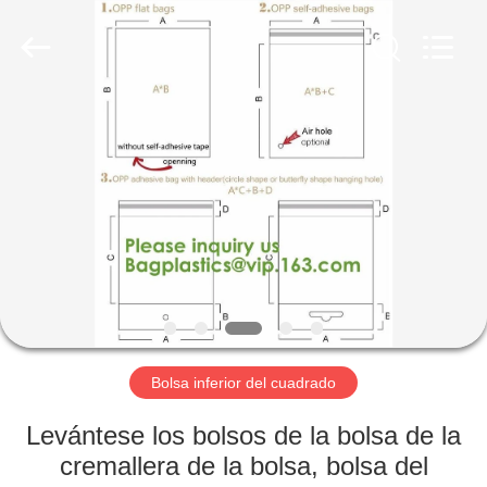
BAGEASE
COMPOSTABLE
BAGS
&
PRODUCTS
CO.,LTD..
All
Rights
HOGAR
Reserved.
Developed
by
ECER
PRODUCTOS
SOBRE
NOSOTROS
VIAJE
DE
Bolsa inferior del cuadrado
LA
Levántese los bolsos de la bolsa de la
FÁBRICA
cremallera de la bolsa, bolsa del