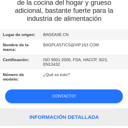
de la cocina del hogar y grueso
adicional, bastante fuerte para la
CONTROL
industria de alimentación
DE
CALIDAD
Lugar de origen:
BAGEASE.CN
Nombre de la
BAGPLASTICS@VIP.163.COM
ÉNTRENOS
marca:
EN
Certificación:
ISO 9001:2000, FDA, HACCP, SGS,
EN13432
CONTACTO
CON
Número de
¿Qué es esto?
modelo:
PIDA
CONTACTO!
UNA
CITA
INFORMACIÓN DETALLADA