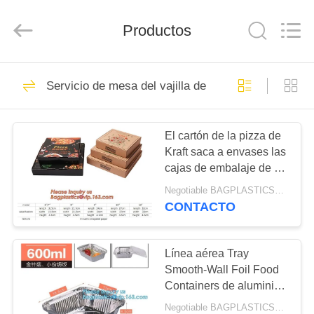
BAGEASE
COMPOSTABLE
BAGS
&
Productos
PRODUCTS
CO.,LTD..
All
Rights
HOGAR
Reserved.
744
Developed
Servicio de mesa del vajilla de los cubiertos
by
ECER
Levántese la bolsa
PRODUCTOS
de la cremallera
El cartón de la pizza de
Kraft saca a envases las
SOBRE
cajas de embalaje de la
NOSOTROS
pizza de la caja barata
Negotiable BAGPLASTICS@YAHOO.COM MOQ:1000pieces Skype: mydearneil
de la entrega, bagea de
CONTACTO
empaquetado de las
946
VIAJE
cajas de la pizza
Bolsos del
DE
reciclable
Línea aérea Tray
Smooth-Wall Foil Food
LA
almacenamiento del
Containers de aluminio
FÁBRICA
con el abastecimiento
resbalador de la
Negotiable BAGPLASTICS@YAHOO.COM MOQ:1000pieces Skype: mydearneil