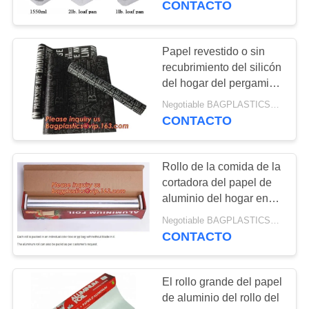
CONTACTO
preparación rápida
296
seguros del horno para
El bio saco del
llevar sacan a las FO de
Papel revestido o sin
aluminio disponibles
recubrimiento del silicón
jardín crece el bolso
del hogar del pergamino
vegetal de la hornada
Negotiable BAGPLASTICS@YAHOO.COM MOQ:1000pieces Skype: mydearneil
con el rollo y la hoja del
CONTACTO
papel de aluminio
Rollo de la comida de la
714
cortadora del papel de
Bolso de la manija
aluminio del hogar en
venta, rollo enorme 8011
del portador del
Negotiable BAGPLASTICS@YAHOO.COM MOQ:1000pieces Skype: mydearneil
del papel de aluminio
CONTACTO
para la comida Packag
comprador
El rollo grande del papel
de aluminio del rollo del