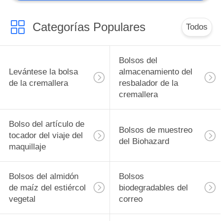
Bolsos móviles
termales
Categorías Populares
Todos
Bolsos del
Levántese la bolsa
almacenamiento del
de la cremallera
resbalador de la
280
cremallera
Lona de la vejiga de
FIBC
Bolso del artículo de
Bolsos de muestreo
tocador del viaje del
del Biohazard
maquillaje
Bolsos del almidón
Bolsos
de maíz del estiércol
biodegradables del
183
vegetal
correo
Bolso de la ropa del