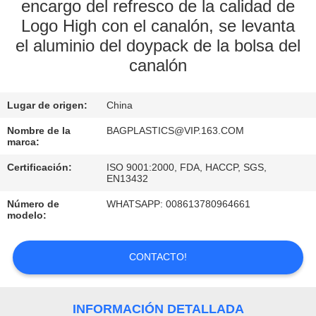
encargo del refresco de la calidad de
Logo High con el canalón, se levanta
CONTROL
el aluminio del doypack de la bolsa del
DE
canalón
CALIDAD
Lugar de origen:
China
ÉNTRENOS
Nombre de la
BAGPLASTICS@VIP.163.COM
EN
marca:
CONTACTO
Certificación:
ISO 9001:2000, FDA, HACCP, SGS,
EN13432
CON
Número de
WHATSAPP: 008613780964661
modelo:
PIDA
UNA
CONTACTO!
CITA
INFORMACIÓN DETALLADA