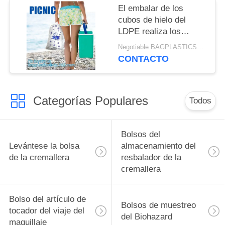
impreso B
El embalar de los
cubos de hielo del
LDPE realiza los
bolsos, bolso de hielo
Negotiable BAGPLASTICS@YAHOO.COM MOQ:1000pieces Skype: mydearneil
frío seco aislado/bolso
CONTACTO
transparente del wicket
del LDPE, bolsos del
cubo de hielo,
Categorías Populares
BAGEASE
Todos
Bolsos del
Levántese la bolsa
almacenamiento del
de la cremallera
resbalador de la
cremallera
Bolso del artículo de
Bolsos de muestreo
tocador del viaje del
del Biohazard
maquillaje