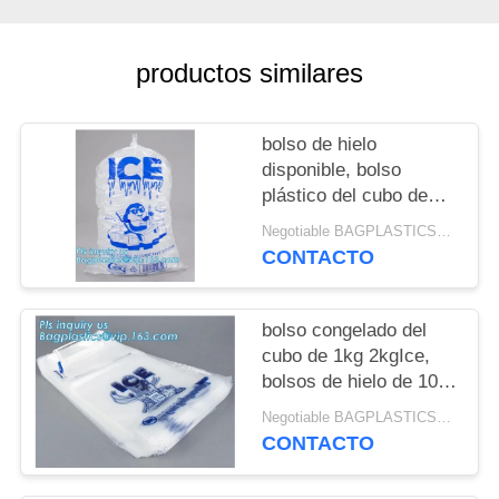
productos similares
bolso de hielo
disponible, bolso
plástico del cubo de
hielo, un bolso más
Negotiable BAGPLASTICS@YAHOO.COM MOQ:1000pieces Skype: mydearneil
fresco del hielo
CONTACTO
disponible, bolsos de
hielo plásticos de 8
libras del wicket, wi
bolso congelado del
plásticos disponibles
cubo de 1kg 2kgIce,
bolsos de hielo de 10
libras en el wicket,
Negotiable BAGPLASTICS@YAHOO.COM MOQ:1000pieces Skype: mydearneil
bolso con el lazo de
CONTACTO
nylon para la leña /ice,
hielo polivinílico