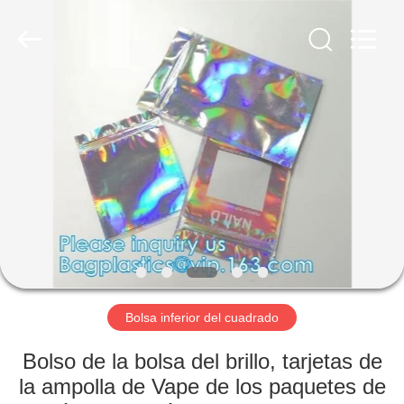
para
animales
de
la
fractura
Proveedor.
Copyright
©
HOGAR
2022
-
2024
compostablebags.cn.
All
PRODUCTOS
Rights
Reserved.
Developed
by
ECER
SOBRE
NOSOTROS
VIAJE
DE
Bolsa inferior del cuadrado
LA
Bolso de la bolsa del brillo, tarjetas de
FÁBRICA
la ampolla de Vape de los paquetes de