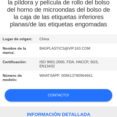
la píldora y película de rollo del bolso
del horno de microondas del bolso de
CONTROL
la caja de las etiquetas inferiores
DE
planas/de las etiquetas engomadas
CALIDAD
Lugar de origen:
China
ÉNTRENOS
Nombre de la
BAGPLASTICS@VIP.163.COM
EN
marca:
CONTACTO
Certificación:
ISO 9001:2000, FDA, HACCP, SGS,
EN13432
CON
Número de
WHATSAPP: 008613780964661
modelo:
PIDA
UNA
CONTACTO!
CITA
INFORMACIÓN DETALLADA