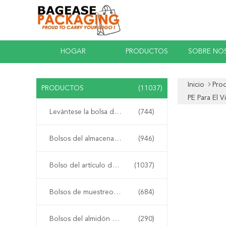
HOGAR
PRODUCTOS
SOBRE NO
Inicio
Pro
PRODUCTOS
(11037)
PE Para El 
Levántese la bolsa de la cremallera
(744)
Bolsos del almacenamiento del resbalador de la cremallera
(946)
Bolso del artículo de tocador del viaje del maquillaje
(1037)
Bolsos de muestreo del Biohazard
(684)
Bolsos del almidón de maíz del estiércol vegetal
(290)