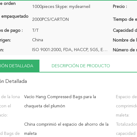
de orden
1000pieces Skype: mydearneil
Precio :
de empaquetado
2000PCS/CARTON
Tiempo de e
s de pago :
T/T
Capacidad de
China
rigen:
Nombre de l
ISO 9001:2000, FDA, HACCP, SGS, EN13432
ón:
Número de 
IÓN DETALLADA
DESCRIPCIÓN DE PRODUCTO
ón Detallada
 de la lona
Vacío Hang Compressed Bags para la
Espacio de
con el
chaqueta del plumón
comprimido
cío:
maleta:
China comprimió el espacio de ahorro de la
Totalizado
d Bags de
maleta
capacidad 