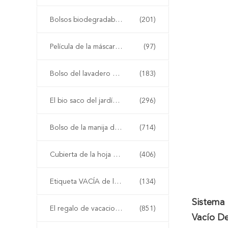
Bolsos biodegradables del correo
(201)
Película de la máscara de la cubierta de asiento de carro
(97)
Bolso del lavadero del paquete de la ropa
(183)
El bio saco del jardín crece el bolso
(296)
Bolso de la manija del portador del comprador
(714)
Cubierta de la hoja de la película del abrigo del tubo
(406)
Etiqueta VACÍA de la etiqueta engomada de la cinta
(134)
Sistema 
El regalo de vacaciones Kraft empaqueta
(851)
Vacío D