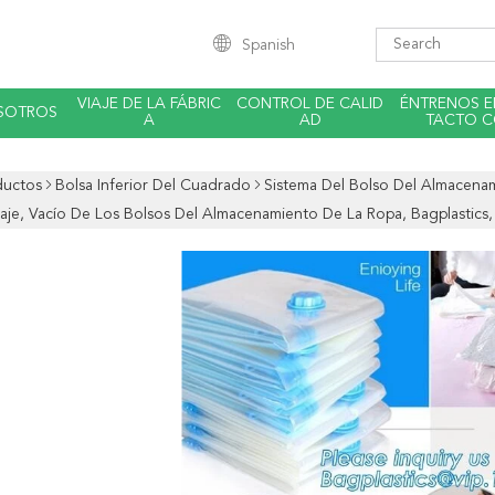
Spanish
VIAJE DE LA FÁBRIC
CONTROL DE CALID
ÉNTRENOS 
SOTROS
A
AD
TACTO 
ductos
Bolsa Inferior Del Cuadrado
Sistema Del Bolso Del Almacenam
Viaje, Vacío De Los Bolsos Del Almacenamiento De La Ropa, Bagplastics