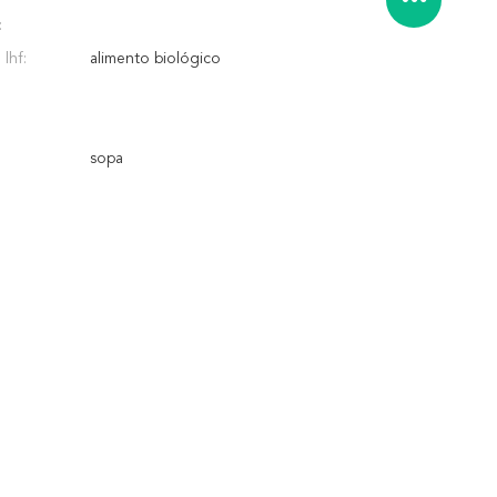
:
lhf:
alimento biológico
sopa