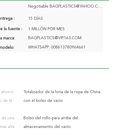
Negotiable BAGPLASTICS@YAHOO.COM
ntrega :
15 DÍAS
 la fuente :
1 MILLÓN POR MES
BAGPLASTICS@VIP.163.COM
a marca:
WHATSAPP: 008613780964661
modelo:
 ahorro
Totalizador de la lona de la ropa de China
 de la
con el bolso de vacío
r de una
Bolso del rollo-para arriba del
más alta:
almacenamiento del vacío