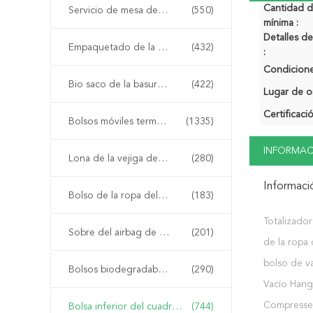
Cantidad 
Servicio de mesa del vajilla de los cubiertos
(550)
mínima :
Detalles 
Empaquetado de la caja de regalo de la comida
(432)
:
Condicione
Bio saco de la basura del trazador de líneas del compartimiento
(422)
Lugar de o
Certificaci
Bolsos móviles termales
(1335)
INFORMAC
Lona de la vejiga de FIBC
(280)
Informaci
Bolso de la ropa del gancho de la suspensión
(183)
Totalizador
Sobre del airbag de la burbuja
(201)
de la ropa 
bolso de va
Bolsos biodegradables del PLA
(290)
Vacío Hang
Compresse
Bolsa inferior del cuadrado
(744)