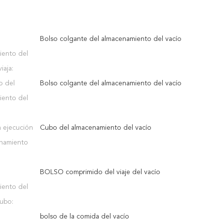
Bolso colgante del almacenamiento del vacío
iento del
iaja:
o del
Bolso colgante del almacenamiento del vacío
iento del
a ejecución
Cubo del almacenamiento del vacío
enamiento
BOLSO comprimido del viaje del vacío
iento del
cubo:
bolso de la comida del vacío