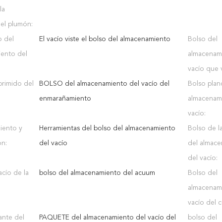
la
el plumón:
o del
El vacío viste el bolso del almacenamiento
Bolso del
ento del
almacenam
vacío que v
rimido del
BOLSO del almacenamiento del vacío del
Bolso plan
enmarañamiento
almacenam
vacío:
iento y
Herramientas del bolso del almacenamiento
Bolso de l
ón:
del vacío
del almac
del vacío:
cío de la
bolso del almacenamiento del acuum
Bolso del
almacenam
vacío del 
ante del
PAQUETE del almacenamiento del vacío del
bolso del