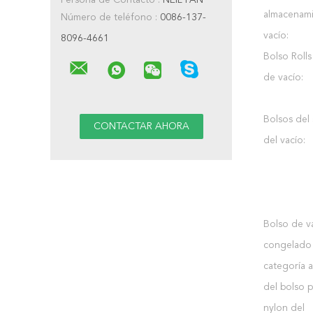
Persona de Contacto :
NEIL FAN
almacenami
Número de teléfono :
0086-137-
vacío:
8096-4661
Bolso Rolls
de vacío:
Bolsos del 
del vacío:
Bolso de v
congelado 
categoría a
del bolso p
nylon del