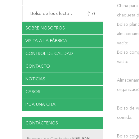
China para 
Bolso de los efectos de escritorio del documento
(17)
chaqueta d
Bolso plan
SOBRE NOSOTROS
almacenami
VISITA A LA FÁBRICA
vacío:
Bolso comp
CONTROL DE CALIDAD
vacío:
CONTACTO
NOTICIAS
Almacenam
organizaci
CASOS
PIDA UNA CITA
Bolso de va
comida:
CONTÁCTENOS
Bolso colg