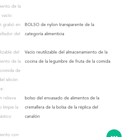
ento de la
 vacío:
PA grabó en
BOLSO de nylon transparente de la
sellador del
categoría alimenticia
lizable del
Vacío reutilizable del almacenamiento de la
ento de la
cocina de la legumbre de fruta de la comida
a comida de
el silicón
e:
 relieve
bolso del envasado de alimentos de la
 limpie la
cremallera de la bolsa de la réplica del
ástico
canalón
iento con