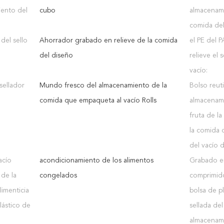
ento del
cubo
almacenami
comida del
 del sello
Ahorrador grabado en relieve de la comida
el PE del 
del diseño
relieve el 
vacío:
sellador
Mundo fresco del almacenamiento de la
Bolso reuti
comida que empaqueta al vacío Rolls
almacenami
fruta de l
la comida d
del vacío d
acío
acondicionamiento de los alimentos
Grabado en
de la
congelados
comprimido
limenticia
bolsa de pl
lástico de
sellada del
almacenam