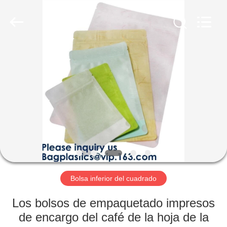
YANTAI
BAGEASE
COMPOSTABLE
BAGS
&
PRODUCTS
CO.,LTD..
All
HOGAR
Rights
Reserved.
Developed
by
ECER
PRODUCTOS
SOBRE
NOSOTROS
VIAJE
DE
Bolsa inferior del cuadrado
LA
Los bolsos de empaquetado impresos
FÁBRICA
de encargo del café de la hoja de la