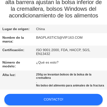
alta barrera ajustan la bolsa inferior de
la cremallera, bolsos Windows del
CONTROL
acondicionamiento de los alimentos
DE
CALIDAD
Lugar de origen:
China
Nombre de la
BAGPLASTICS@VIP.163.COM
ÉNTRENOS
marca:
EN
Certificación:
ISO 9001:2000, FDA, HACCP, SGS,
EN13432
CONTACTO
CON
Número de
¿Qué es esto?
modelo:
Alta luz:
250g se levantan bolsos de la bolsa de la
PIDA
cremallera
,
UNA
No bolso del alimento para animales de la fractura
CITA
CONTACTO!