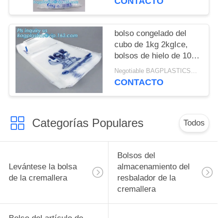
CONTACTO
para fiestas, Bolsas de
disponible, bolsos de
hielo
hielo plásticos de 8
libras del wicket, wi
bolso congelado del
plásticos disponibles
cubo de 1kg 2kgIce,
bolsos de hielo de 10
libras en el wicket,
Negotiable BAGPLASTICS@YAHOO.COM MOQ:1000pieces Skype: mydearneil
bolso con el lazo de
CONTACTO
nylon para la leña /ice,
hielo polivinílico
impreso B
Categorías Populares
Todos
Bolsos del
Levántese la bolsa
almacenamiento del
de la cremallera
resbalador de la
cremallera